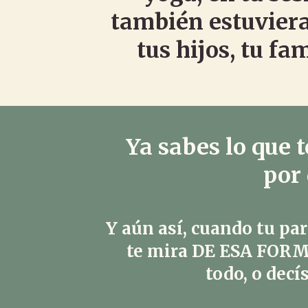
también estuviera
tus hijos, tu fa
Ya sabes lo que 
por
Y aún así, cuando tu par
te mira
DE ESA FOR
todo, o decí