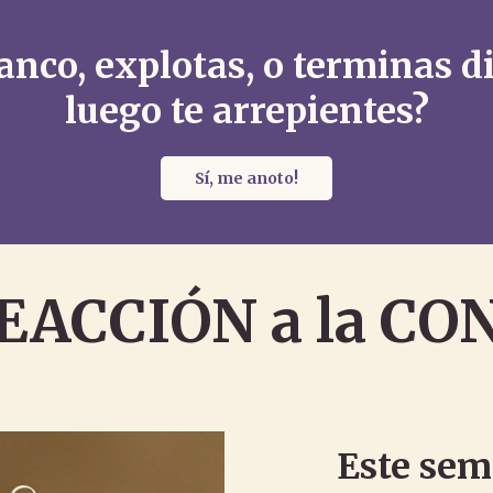
anco, explotas, o terminas d
luego te arrepientes?
Sí, me anoto!
REACCIÓN a la C
Este sem