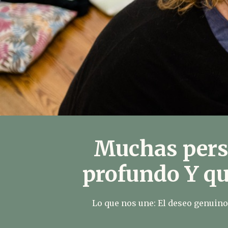
Muchas pers
profundo Y qu
Lo que nos une: El deseo genuino