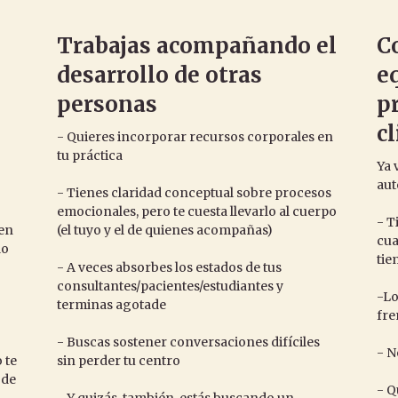
Trabajas acompañando el
C
desarrollo de otras
e
personas
p
c
- Quieres incorporar recursos corporales en
tu práctica
Ya 
aut
- Tienes claridad conceptual sobre procesos
o
emocionales, pero te cuesta llevarlo al cuerpo
- T
en
(el tuyo y el de quienes acompañas)
cua
do
tie
- A veces absorbes los estados de tus
consultantes/pacientes/estudiantes y
-Lo
terminas agotade
fre
- Buscas sostener conversaciones difíciles
- N
 te
sin perder tu centro
 de
- Q
- Y quizás, también, estás buscando un