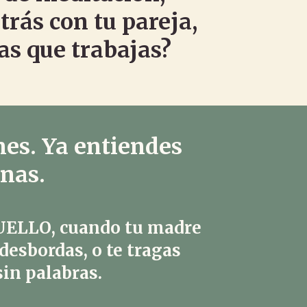
rás con tu pareja,
las que trabajas?
nes. Ya entiendes
nas.
UELLO
, cuando tu madre
 desbordas, o te tragas
sin palabras.