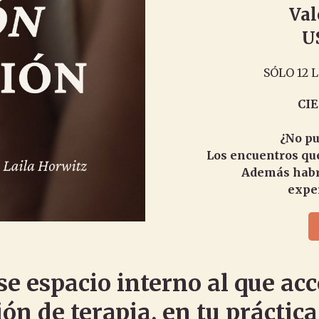
Val
US
SÓLO 12 
CIE
¿No pu
Los encuentros que
Además habr
exper
se espacio interno al que acc
ión de terapia, en tu práctic