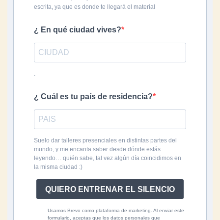
escrita, ya que es donde te llegará el material
¿ En qué ciudad vives?
.
¿ Cuál es tu país de residencia?
Suelo dar talleres presenciales en distintas partes del
mundo, y me encanta saber desde dónde estás
leyendo… quién sabe, tal vez algún día coincidimos en
la misma ciudad :)
QUIERO ENTRENAR EL SILENCIO
Usamos Brevo como plataforma de marketing. Al enviar este
formulario, aceptas que los datos personales que